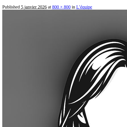
Published
5 janvier 2026
at
800 × 800
in
L’équipe