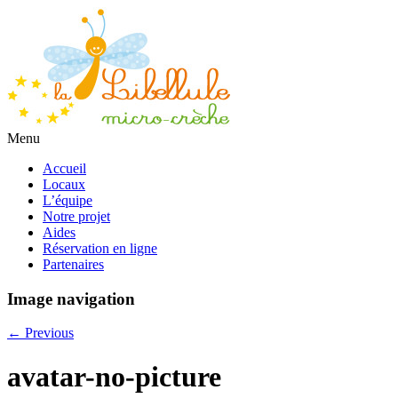
Menu
Accueil
Locaux
L’équipe
Notre projet
Aides
Réservation en ligne
Partenaires
Image navigation
← Previous
avatar-no-picture