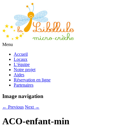
Menu
Accueil
Locaux
L’équipe
Notre projet
Aides
Réservation en ligne
Partenaires
Image navigation
← Previous
Next →
ACO-enfant-min