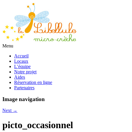
Menu
Accueil
Locaux
L’équipe
Notre projet
Aides
Réservation en ligne
Partenaires
Image navigation
Next →
picto_occasionnel